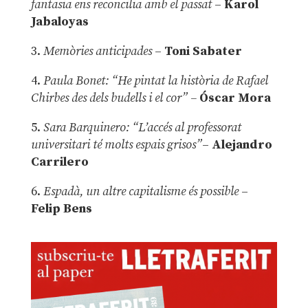
fantasia ens reconcilia amb el passat
–
Karol
Jabaloyas
3.
Memòries anticipades
–
Toni Sabater
4.
Paula Bonet: “He pintat la història de Rafael
Chirbes des dels budells i el cor” –
Óscar Mora
5.
Sara Barquinero: “L’accés al professorat
universitari té molts espais grisos”
–
Alejandro
Carrilero
6.
Espadà, un altre capitalisme és possible
–
Felip Bens