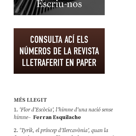
MÉS LLEGIT
1.
‘Flor d’Escòcia’, l’himne d’una nació sense
himne–
Ferran Esquilache
2.
‘Tyrik, el príncep d’Ilercavònia’, quan la