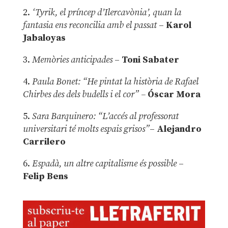
2.
‘Tyrik, el príncep d’Ilercavònia’, quan la
fantasia ens reconcilia amb el passat
–
Karol
Jabaloyas
3.
Memòries anticipades
–
Toni Sabater
4.
Paula Bonet: “He pintat la història de Rafael
Chirbes des dels budells i el cor” –
Óscar Mora
5.
Sara Barquinero: “L’accés al professorat
universitari té molts espais grisos”
–
Alejandro
Carrilero
6.
Espadà, un altre capitalisme és possible
–
Felip Bens