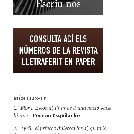
MÉS LLEGIT
1.
‘Flor d’Escòcia’, l’himne d’una nació sense
himne–
Ferran Esquilache
2.
‘Tyrik, el príncep d’Ilercavònia’, quan la