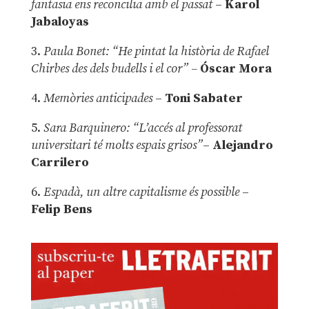
fantasia ens reconcilia amb el passat
–
Karol
Jabaloyas
3.
Paula Bonet: “He pintat la història de Rafael
Chirbes des dels budells i el cor” –
Óscar Mora
4.
Memòries anticipades
–
Toni Sabater
5.
Sara Barquinero: “L’accés al professorat
universitari té molts espais grisos”
–
Alejandro
Carrilero
6.
Espadà, un altre capitalisme és possible
–
Felip Bens