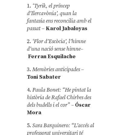
1.
‘Tyrik, el príncep
d’Ilercavònia’, quan la
fantasia ens reconcilia amb el
passat
–
Karol Jabaloyas
2.
‘Flor d’Escòcia’, l’himne
d’una nació sense himne–
Ferran Esquilache
3.
Memòries anticipades
–
Toni Sabater
4.
Paula Bonet: “He pintat la
història de Rafael Chirbes des
dels budells i el cor” –
Óscar
Mora
5.
Sara Barquinero: “L’accés al
professorat universitari té