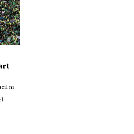
art
àcil ni
el