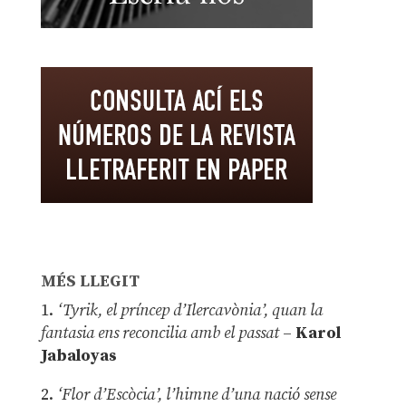
MÉS LLEGIT
1.
‘Tyrik, el príncep d’Ilercavònia’, quan la
fantasia ens reconcilia amb el passat
–
Karol
Jabaloyas
2.
‘Flor d’Escòcia’, l’himne d’una nació sense