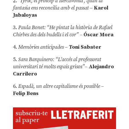
2.
‘Tyrik, el príncep d’Ilercavònia’, quan la
fantasia ens reconcilia amb el passat
–
Karol
Jabaloyas
3.
Paula Bonet: “He pintat la història de Rafael
Chirbes des dels budells i el cor” –
Óscar Mora
4.
Memòries anticipades
–
Toni Sabater
5.
Sara Barquinero: “L’accés al professorat
universitari té molts espais grisos”
–
Alejandro
Carrilero
6.
Espadà, un altre capitalisme és possible
–
Felip Bens