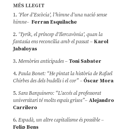
MÉS LLEGIT
1.
‘Flor d’Escòcia’, l’himne d’una nació sense
himne–
Ferran Esquilache
2.
‘Tyrik, el príncep d’Ilercavònia’, quan la
fantasia ens reconcilia amb el passat
–
Karol
Jabaloyas
3.
Memòries anticipades
–
Toni Sabater
4.
Paula Bonet: “He pintat la història de Rafael
Chirbes des dels budells i el cor” –
Óscar Mora
5.
Sara Barquinero: “L’accés al professorat
universitari té molts espais grisos”
–
Alejandro
Carrilero
6.
Espadà, un altre capitalisme és possible
–
Felip Bens