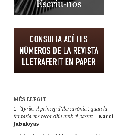
MÉS LLEGIT
1.
‘Tyrik, el príncep d’Ilercavònia’, quan la
fantasia ens reconcilia amb el passat
–
Karol
Jabaloyas