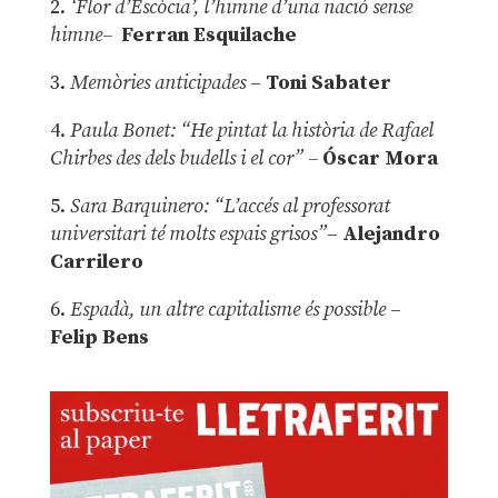
2.
‘Flor d’Escòcia’, l’himne d’una nació sense
himne–
Ferran Esquilache
3.
Memòries anticipades
–
Toni Sabater
4.
Paula Bonet: “He pintat la història de Rafael
Chirbes des dels budells i el cor” –
Óscar Mora
5.
Sara Barquinero: “L’accés al professorat
universitari té molts espais grisos”
–
Alejandro
Carrilero
6.
Espadà, un altre capitalisme és possible
–
Felip Bens