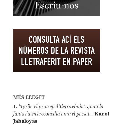
MÉS LLEGIT
1.
‘Tyrik, el príncep d’Ilercavònia’, quan la
fantasia ens reconcilia amb el passat
–
Karol
Jabaloyas