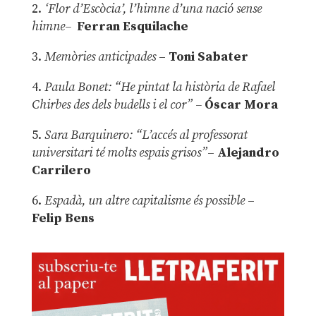
2.
‘Flor d’Escòcia’, l’himne d’una nació sense
himne–
Ferran Esquilache
3.
Memòries anticipades
–
Toni Sabater
4.
Paula Bonet: “He pintat la història de Rafael
Chirbes des dels budells i el cor” –
Óscar Mora
5.
Sara Barquinero: “L’accés al professorat
universitari té molts espais grisos”
–
Alejandro
Carrilero
6.
Espadà, un altre capitalisme és possible
–
Felip Bens