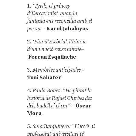
1.
‘Tyrik, el príncep
d’Ilercavònia’, quan la
fantasia ens reconcilia amb el
passat
–
Karol Jabaloyas
2.
‘Flor d’Escòcia’, l’himne
d’una nació sense himne–
Ferran Esquilache
3.
Memòries anticipades
–
Toni Sabater
4.
Paula Bonet: “He pintat la
història de Rafael Chirbes des
dels budells i el cor” –
Óscar
Mora
5.
Sara Barquinero: “L’accés al
professorat universitari té