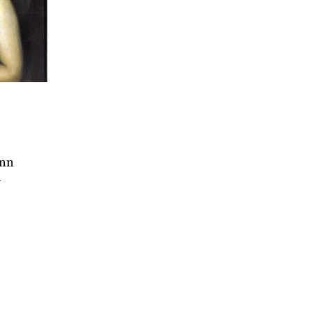
Ann
a