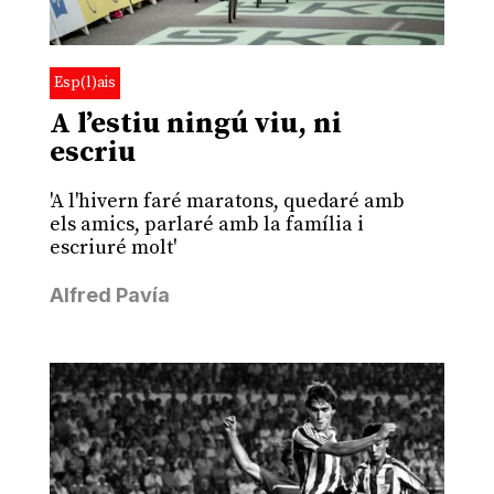
Esp(l)ais
A l’estiu ningú viu, ni
escriu
'A l'hivern faré maratons, quedaré amb
els amics, parlaré amb la família i
escriuré molt'
Alfred Pavía