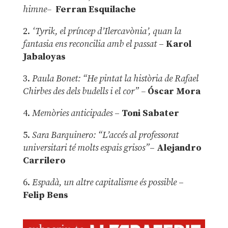
himne–
Ferran Esquilache
2.
‘Tyrik, el príncep d’Ilercavònia’, quan la
fantasia ens reconcilia amb el passat
–
Karol
Jabaloyas
3.
Paula Bonet: “He pintat la història de Rafael
Chirbes des dels budells i el cor” –
Óscar Mora
4.
Memòries anticipades
–
Toni Sabater
5.
Sara Barquinero: “L’accés al professorat
universitari té molts espais grisos”
–
Alejandro
Carrilero
6.
Espadà, un altre capitalisme és possible
–
Felip Bens