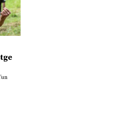
atge
d’un