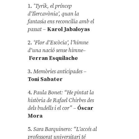
1.
‘Tyrik, el príncep
d’Ilercavònia’, quan la
fantasia ens reconcilia amb el
passat
–
Karol Jabaloyas
2.
‘Flor d’Escòcia’, l’himne
d’una nació sense himne–
Ferran Esquilache
3.
Memòries anticipades
–
Toni Sabater
4.
Paula Bonet: “He pintat la
història de Rafael Chirbes des
dels budells i el cor” –
Óscar
Mora
5.
Sara Barquinero: “L’accés al
professorat universitari té