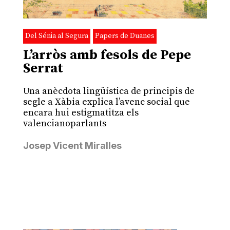
Del Sénia al Segura
Papers de Duanes
L’arròs amb fesols de Pepe
Serrat
Una anècdota lingüística de principis de
segle a Xàbia explica l’avenc social que
encara hui estigmatitza els
valencianoparlants
Josep Vicent Miralles