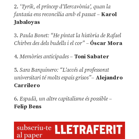
2.
‘Tyrik, el príncep d’Ilercavònia’, quan la
fantasia ens reconcilia amb el passat
–
Karol
Jabaloyas
3.
Paula Bonet: “He pintat la història de Rafael
Chirbes des dels budells i el cor” –
Óscar Mora
4.
Memòries anticipades
–
Toni Sabater
5.
Sara Barquinero: “L’accés al professorat
universitari té molts espais grisos”
–
Alejandro
Carrilero
6.
Espadà, un altre capitalisme és possible
–
Felip Bens