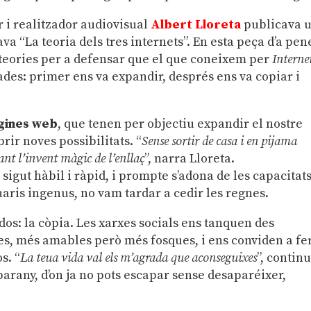
or i realitzador audiovisual
Albert Lloreta
publicava 
 “La teoria dels tres internets”. En esta peça d’a pen
 teories per a defensar que el que coneixem per
Interne
ades: primer ens va expandir, després ens va copiar i
gines web
, que tenen per objectiu expandir el nostre
rir noves possibilitats. “
Sense sortir de casa i en pijama
nt l’invent màgic de l’enllaç
”, narra Lloreta.
gut hàbil i ràpid, i prompte s’adona de les capacitat
suaris ingenus, no vam tardar a cedir les regnes.
 dos: la còpia. Les xarxes socials ens tanquen des
, més amables però més fosques, i ens conviden a fe
s. “
La teua vida val els m’agrada que aconseguixes
”, contin
 parany, d’on ja no pots escapar sense desaparéixer,