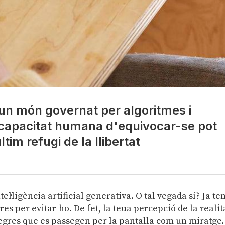
n un món governat per algoritmes i
 la capacitat humana d'equivocar-se pot
tim refugi de la llibertat
el·ligència artificial generativa. O tal vegada sí? Ja te
r res per evitar-ho. De fet, la teua percepció de la realit
 negres que es passegen per la pantalla com un miratge.