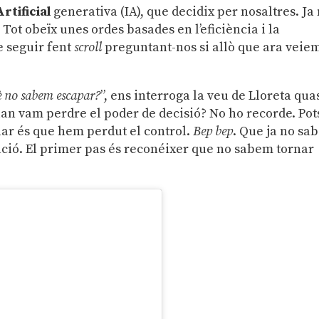
Artificial
generativa (IA), que decidix per nosaltres. Ja
 Tot obeïx unes ordes basades en l’eficiència i la
e seguir fent
scroll
preguntant-nos si allò que ara veie
uè no sabem escapar?
”, ens interroga la veu de Lloreta qua
Quan vam perdre el poder de decisió? No ho recorde. Pot
clar és que hem perdut el control.
Bep bep
. Que ja no sa
tació. El primer pas és reconéixer que no sabem tornar