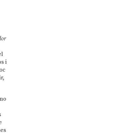
dor
el
s i
poc
ir,
 no
,
s
e
mes