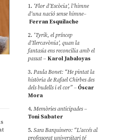
1.
‘Flor d’Escòcia’, l’himne
d’una nació sense himne–
Ferran Esquilache
2.
‘Tyrik, el príncep
d’Ilercavònia’, quan la
fantasia ens reconcilia amb el
passat
–
Karol Jabaloyas
3.
Paula Bonet: “He pintat la
història de Rafael Chirbes des
dels budells i el cor” –
Óscar
Mora
4.
Memòries anticipades
–
Toni Sabater
ns
at
5.
Sara Barquinero: “L’accés al
professorat universitari té