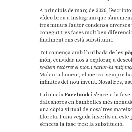
A principis de març de 2026, l’escript
vídeo breu a Instagram que s’anomenava
tres minuts l’autor condensa diverses
conegut tres fases molt ben diferenci
finalment ens està substituint.
Tot comença amb l’arribada de les
pà
món, convidar-nos a explorar, a descob
podíem recórrer el món i parlar-hi mitjança
Malauradament, el mercat sempre ha si
infinites del nou invent. Nosaltres, u
I així naix
Facebook
i s’enceta la fase
d’aleshores en bambolles més menudes
una còpia virtual de nosaltres mateixo
Lloreta. I una vegada inserits en este
s’enceta la fase tres: la substitució.