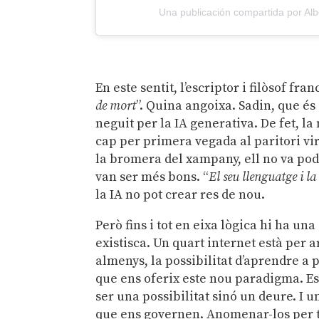
Una publicación compartida por Albe
En este sentit, l’escriptor i filòsof fra
de mort
”. Quina angoixa. Sadin, que és
neguit per la IA generativa. De fet, l
cap per primera vegada al paritori virt
la bromera del xampany, ell no va pode
van ser més bons. “
El seu llenguatge i la
la IA no pot crear res de nou.
Però fins i tot en eixa lògica hi ha una
existisca. Un quart internet està per a
almenys, la possibilitat d’aprendre a 
que ens oferix este nou paradigma. Esc
ser una possibilitat sinó un deure. I
que ens governen. Anomenar-los per ta