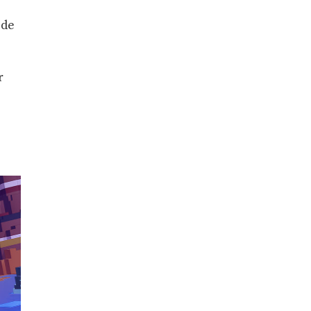
 de
,
r