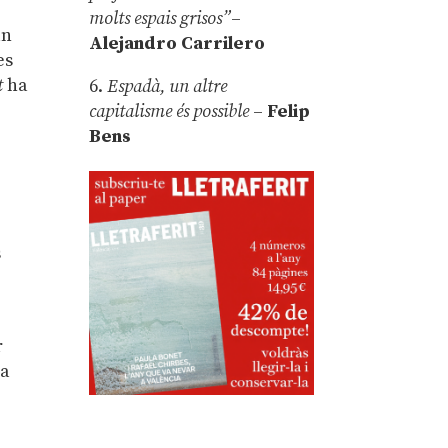
molts espais grisos”
–
un
Alejandro Carrilero
es
t
ha
6.
Espadà, un altre
capitalisme és possible
–
Felip
Bens
s
r
ua