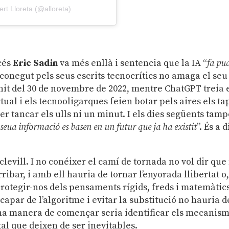
rt Lloreta (@alloreta)
ncés
Eric Sadin
va més enllà i sentencia que la IA “
fa pu
 conegut pels seus escrits tecnocrítics no amaga el seu
a nit del 30 de novembre de 2022, mentre ChatGPT treia 
ual i els tecnooligarques feien botar pels aires els tap
r tancar els ulls ni un minut. I els dies següents tam
 seua informació es basen en un futur que ja ha existit
”. És a d
 clevill. I no conéixer el camí de tornada no vol dir que
rribar, i amb ell hauria de tornar l’enyorada llibertat o
protegir-nos dels pensaments rígids, freds i matemàtic
apar de l’algoritme i evitar la substitució no hauria d
 una manera de començar seria identificar els mecanis
l que deixen de ser inevitables.