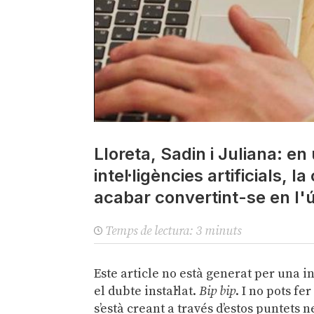
Lloreta, Sadin i Juliana: e
intel·ligències artificials,
acabar convertint-se en l'úl
Temps de lectura:
3
minuts
Este article no està generat per una int
el dubte instal·lat.
Bip bip
. I no pots fe
s’està creant a través d’estos puntets