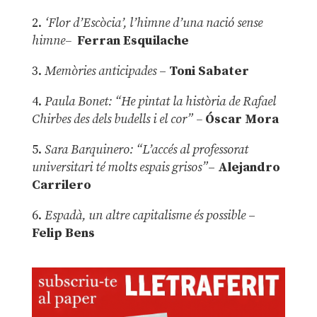
2.
‘Flor d’Escòcia’, l’himne d’una nació sense
himne–
Ferran Esquilache
3.
Memòries anticipades
–
Toni Sabater
4.
Paula Bonet: “He pintat la història de Rafael
Chirbes des dels budells i el cor” –
Óscar Mora
5.
Sara Barquinero: “L’accés al professorat
universitari té molts espais grisos”
–
Alejandro
Carrilero
6.
Espadà, un altre capitalisme és possible
–
Felip Bens