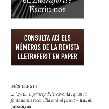
MÉS LLEGIT
1.
‘Tyrik, el príncep d’Ilercavònia’, quan la
fantasia ens reconcilia amb el passat
–
Karol
Jabaloyas