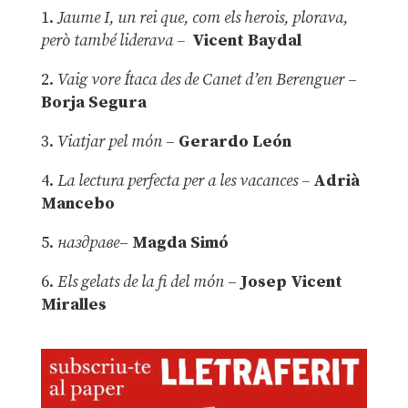
1.
Jaume I, un rei que, com els herois, plorava,
però també liderava –
Vicent Baydal
2.
Vaig vore Ítaca des de Canet d’en Berenguer
–
Borja Segura
3.
Viatjar pel món
–
Gerardo León
4.
La lectura perfecta per a les vacances –
Adrià
Mancebo
5.
наздраве
–
Magda Simó
6.
Els gelats de la fi del món
–
Josep Vicent
Miralles