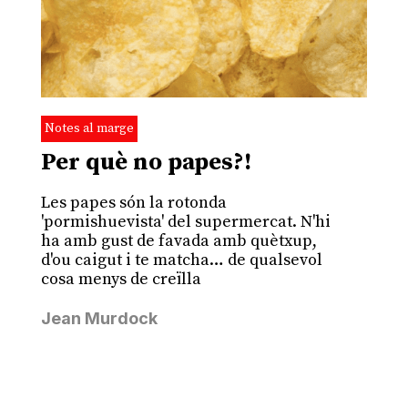
Notes al marge
Per què no papes?!
Les papes són la rotonda
'pormishuevista' del supermercat. N'hi
ha amb gust de favada amb quètxup,
d'ou caigut i te matcha… de qualsevol
cosa menys de creïlla
Jean Murdock