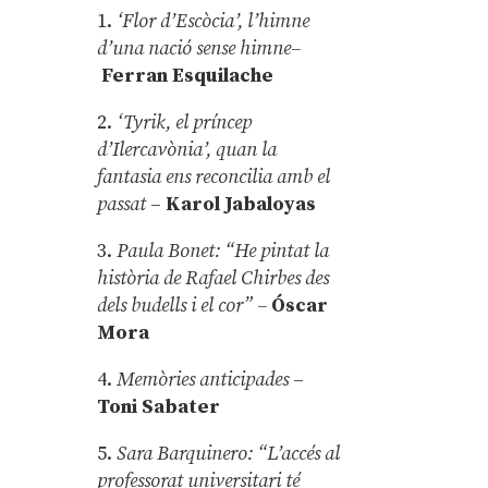
1.
‘Flor d’Escòcia’, l’himne
d’una nació sense himne–
Ferran Esquilache
2.
‘Tyrik, el príncep
d’Ilercavònia’, quan la
fantasia ens reconcilia amb el
passat
–
Karol Jabaloyas
3.
Paula Bonet: “He pintat la
història de Rafael Chirbes des
dels budells i el cor” –
Óscar
Mora
4.
Memòries anticipades
–
Toni Sabater
5.
Sara Barquinero: “L’accés al
professorat universitari té