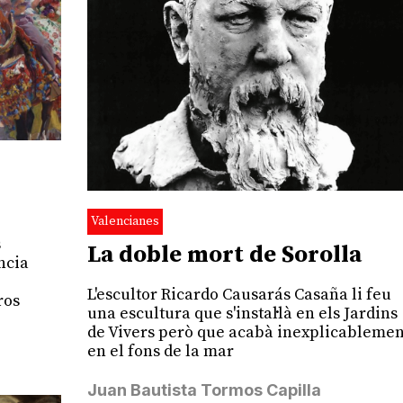
Valencianes
s
La doble mort de Sorolla
ncia
L'escultor Ricardo Causarás Casaña li feu
ros
una escultura que s'instal·là en els Jardins
de Vivers però que acabà inexplicablemen
en el fons de la mar
Juan Bautista Tormos Capilla