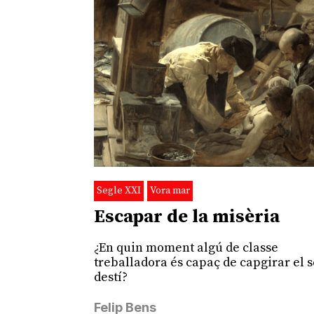
Segle XXI
Vora mar
Escapar de la misèria
¿En quin moment algú de classe
treballadora és capaç de capgirar el 
destí?
Felip Bens