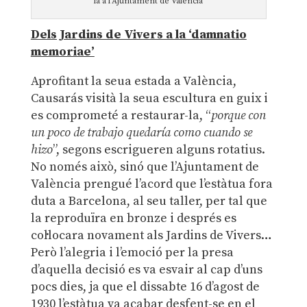
la a l’Ajuntament de València
Dels Jardins de Vivers a la ‘damnatio
memoriae’
Aprofitant la seua estada a València,
Causarás visità la seua escultura en guix i
es comprometé a restaurar-la, “
porque con
un poco de trabajo quedaría como cuando se
hizo
”, segons escrigueren alguns rotatius.
No només això, sinó que l’Ajuntament de
València prengué l’acord que l’estàtua fora
duta a Barcelona, al seu taller, per tal que
la reproduïra en bronze i després es
col·locara novament als Jardins de Vivers…
Però l’alegria i l’emoció per la presa
d’aquella decisió es va esvair al cap d’uns
pocs dies, ja que el dissabte 16 d’agost de
1930 l’estàtua va acabar desfent-se en el