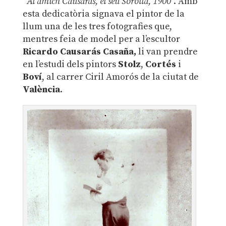
“
Al amich Causarás, el seu Sorolla, 1900
”. Amb
esta dedicatòria signava el pintor de la
llum una de les tres fotografies que,
mentres feia de model per a l’escultor
Ricardo Causarás Casaña,
li van prendre
en l’estudi dels pintors
Stolz
,
Cortés
i
Boví
, al carrer Ciril Amorós de la ciutat de
València
.