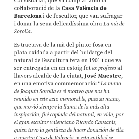
Consistorial, que va comptar amb la
col·laboració de la
Casa València de
Barcelona
i de l’escultor, que van sufragar
i donar la seua delicadíssima obra
La mà de
Sorolla
.
Es tractava de la mà del pintor fosa en
plata oxidada a partir del buidatge del
natural de l’escultura feta en 1901 i que va
ser entregada en un estoig fet
ex professo
al
llavors alcalde de la ciutat,
José Maestre
,
en una emotiva commemoració: “
La mano
de Joaquín Sorolla es el motivo que nos ha
reunido en este acto memorable, pues su mano,
que movió siempre la llama de la más alta
inspiración, fué copiada del natural, en vida, por
el gran escultor valenciano Ricardo Causarás,
quien tuvo la gentileza de hacer donación de ella
a nuestra Casa de Valencia, y esta entidad se