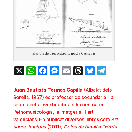
Plànols de l’aeroplà-monoplà Causaràs
X
WhatsApp
Facebook
Messenger
Email
Threads
Bluesky
Teleg
Juan Bautista Tormos Capilla
(Albalat dels
Sorells, 1967) és professor de secundària i la
seua faceta investigadora s'ha centrat en
l'etnomusicologia, la imatgeria i l'art
valencians. Ha publicat diversos llibres com
Art
sacre: imatges
(2011),
Colps de batall a l'Horta