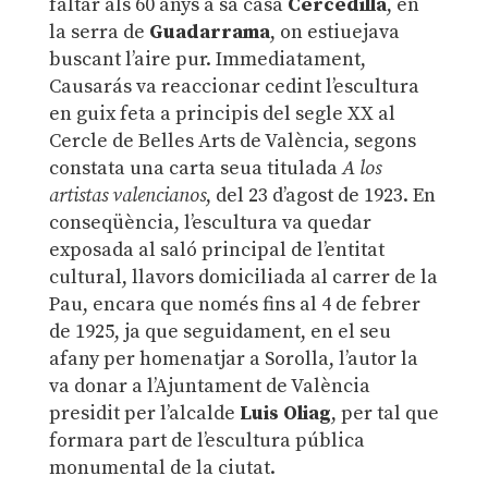
faltar als 60 anys a sa casa
Cercedilla
, en
la serra de
Guadarrama
, on estiuejava
buscant l’aire pur. Immediatament,
Causarás va reaccionar cedint l’escultura
en guix feta a principis del segle XX al
Cercle de Belles Arts de València, segons
constata una carta seua titulada
A los
artistas valencianos
, del 23 d’agost de 1923. En
conseqüència, l’escultura va quedar
exposada al saló principal de l’entitat
cultural, llavors domiciliada al carrer de la
Pau, encara que només fins al 4 de febrer
de 1925, ja que seguidament, en el seu
afany per homenatjar a Sorolla, l’autor la
va donar a l’Ajuntament de València
presidit per l’alcalde
Luis Oliag
, per tal que
formara part de l’escultura pública
monumental de la ciutat.