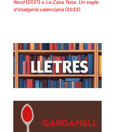
Nord
(2021) o
La Casa Tena. Un segle
d'imatgeria valenciana
(2023).