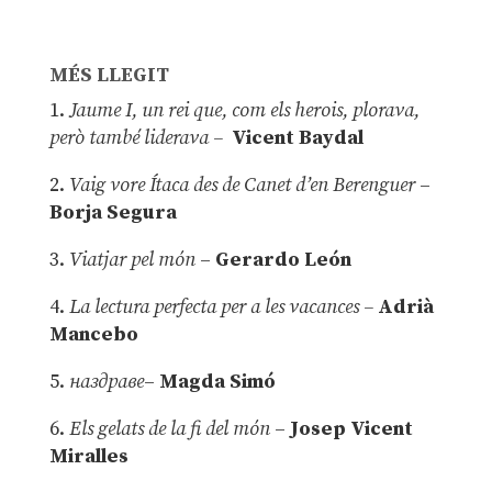
MÉS LLEGIT
1.
Jaume I, un rei que, com els herois, plorava,
però també liderava –
Vicent Baydal
2.
Vaig vore Ítaca des de Canet d’en Berenguer
–
Borja Segura
3.
Viatjar pel món
–
Gerardo León
4.
La lectura perfecta per a les vacances –
Adrià
Mancebo
5.
наздраве
–
Magda Simó
6.
Els gelats de la fi del món
–
Josep Vicent
Miralles