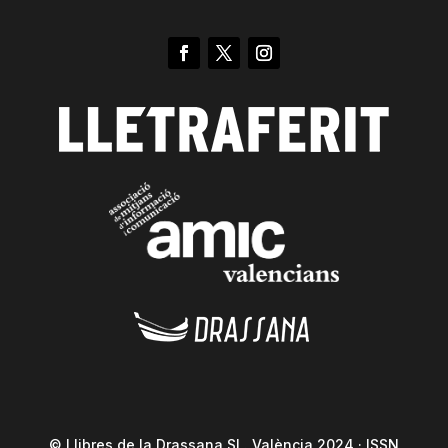
© Llibres de la Drassana SL. València 2024 · ISSN