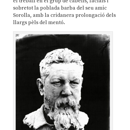
el treball en el grup de cabells, facials i
sobretot la poblada barba del seu amic
Sorolla, amb la cridanera prolongació dels
llargs pèls del mentó.