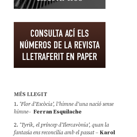
MÉS LLEGIT
1.
‘Flor d’Escòcia’, l’himne d’una nació sense
himne–
Ferran Esquilache
2.
‘Tyrik, el príncep d’Ilercavònia’, quan la
fantasia ens reconcilia amb el passat
–
Karol