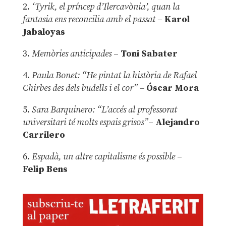
2.
‘Tyrik, el príncep d’Ilercavònia’, quan la
fantasia ens reconcilia amb el passat
–
Karol
Jabaloyas
3.
Memòries anticipades
–
Toni Sabater
4.
Paula Bonet: “He pintat la història de Rafael
Chirbes des dels budells i el cor” –
Óscar Mora
5.
Sara Barquinero: “L’accés al professorat
universitari té molts espais grisos”
–
Alejandro
Carrilero
6.
Espadà, un altre capitalisme és possible
–
Felip Bens