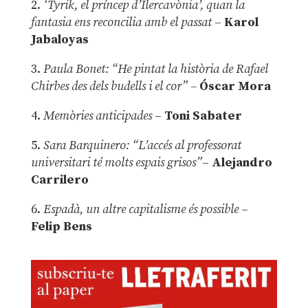
2.
‘Tyrik, el príncep d’Ilercavònia’, quan la
fantasia ens reconcilia amb el passat
–
Karol
Jabaloyas
3.
Paula Bonet: “He pintat la història de Rafael
Chirbes des dels budells i el cor” –
Óscar Mora
4.
Memòries anticipades
–
Toni Sabater
5.
Sara Barquinero: “L’accés al professorat
universitari té molts espais grisos”
–
Alejandro
Carrilero
6.
Espadà, un altre capitalisme és possible
–
Felip Bens