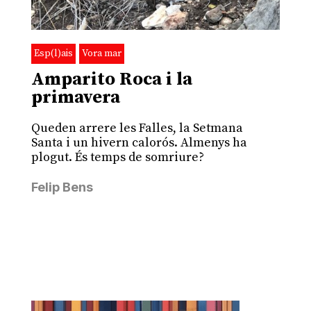
Esp(l)ais
Vora mar
Amparito Roca i la
primavera
Queden arrere les Falles, la Setmana
Santa i un hivern calorós. Almenys ha
plogut. És temps de somriure?
Felip Bens