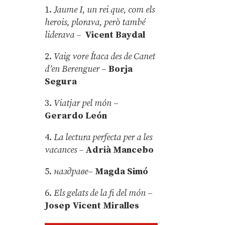
1.
Jaume I, un rei que, com els
herois, plorava, però també
liderava –
Vicent Baydal
2.
Vaig vore Ítaca des de Canet
d’en Berenguer
–
Borja
Segura
3.
Viatjar pel món
–
Gerardo León
4.
La lectura perfecta per a les
vacances –
Adrià Mancebo
5.
наздраве
–
Magda Simó
6.
Els gelats de la fi del món
–
Josep Vicent Miralles