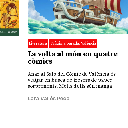
Literatura
Pròxima parada: València
La volta al món en quatre
còmics
Anar al Saló del Còmic de València és
viatjar en busca de tresors de paper
sorprenents. Molts d'ells són manga
Lara Vallés Peco