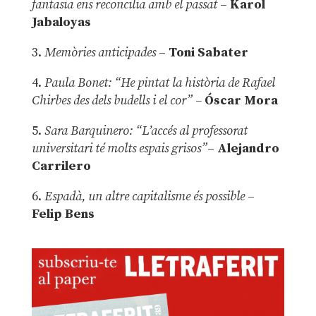
fantasia ens reconcilia amb el passat
–
Karol
Jabaloyas
3.
Memòries anticipades
–
Toni Sabater
4.
Paula Bonet: “He pintat la història de Rafael
Chirbes des dels budells i el cor” –
Óscar Mora
5.
Sara Barquinero: “L’accés al professorat
universitari té molts espais grisos”
–
Alejandro
Carrilero
6.
Espadà, un altre capitalisme és possible
–
Felip Bens