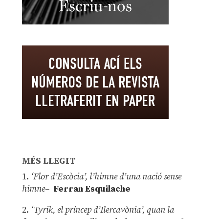
MÉS LLEGIT
1.
‘Flor d’Escòcia’, l’himne d’una nació sense
himne–
Ferran Esquilache
2.
‘Tyrik, el príncep d’Ilercavònia’, quan la