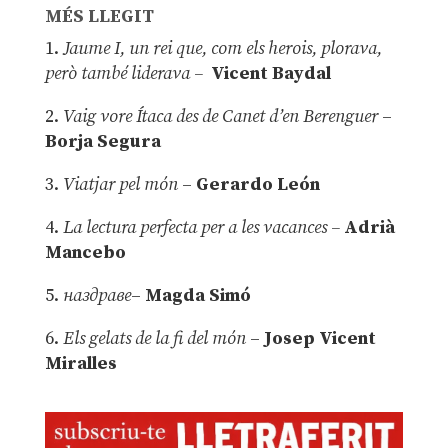
MÉS LLEGIT
1.
Jaume I, un rei que, com els herois, plorava,
però també liderava –
Vicent Baydal
2.
Vaig vore Ítaca des de Canet d’en Berenguer
–
Borja Segura
3.
Viatjar pel món
–
Gerardo León
4.
La lectura perfecta per a les vacances –
Adrià
Mancebo
5.
наздраве
–
Magda Simó
6.
Els gelats de la fi del món
–
Josep Vicent
Miralles