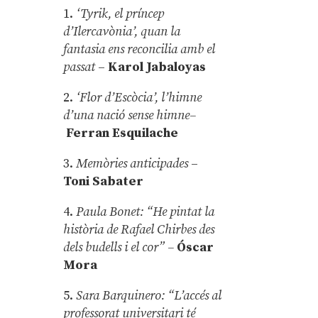
1.
‘Tyrik, el príncep
d’Ilercavònia’, quan la
fantasia ens reconcilia amb el
passat
–
Karol Jabaloyas
2.
‘Flor d’Escòcia’, l’himne
d’una nació sense himne–
Ferran Esquilache
3.
Memòries anticipades
–
Toni Sabater
4.
Paula Bonet: “He pintat la
història de Rafael Chirbes des
dels budells i el cor” –
Óscar
Mora
5.
Sara Barquinero: “L’accés al
professorat universitari té