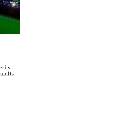
crits
alalts