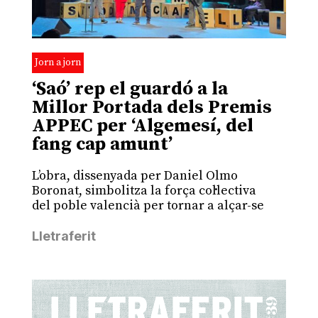
Jorn a jorn
‘Saó’ rep el guardó a la
Millor Portada dels Premis
APPEC per ‘Algemesí, del
fang cap amunt’
L’obra, dissenyada per Daniel Olmo
Boronat, simbolitza la força col·lectiva
del poble valencià per tornar a alçar-se
Lletraferit