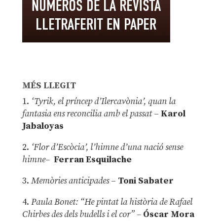
MÉS LLEGIT
1.
‘Tyrik, el príncep d’Ilercavònia’, quan la
fantasia ens reconcilia amb el passat
–
Karol
Jabaloyas
2.
‘Flor d’Escòcia’, l’himne d’una nació sense
himne–
Ferran Esquilache
3.
Memòries anticipades
–
Toni Sabater
4.
Paula Bonet: “He pintat la història de Rafael
Chirbes des dels budells i el cor” –
Óscar Mora