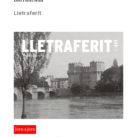
Lletraferit
Jorn a jorn