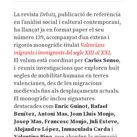
La revista
Debats
, publicació de referència
en l’anàlisi social i cultural contemporani,
ha llançat ja en format paper el seu
número 139, acompanyat d’un extens i
rigorós monogràfic titulat
Valencians
migrants i immigrants del segle XIII al XXI
.
El volum està coordinat per
Carles Senso
,
i reunix investigacions que exploren huit
segles de mobilitat humana en terres
valencianes, des de les migracions
medievals fins als desplaçaments actuals.
El monogràfic inclou signatures
destacades com
Enric Guinot, Rafael
Benítez, Antoni Mas, Joan Lluís Monjo,
Josep Mas, Francesc Monjo, Juli Esteve,
Alejandro López, Inmaculada Carda
i
Valentina Ripa,
que aborden la migració