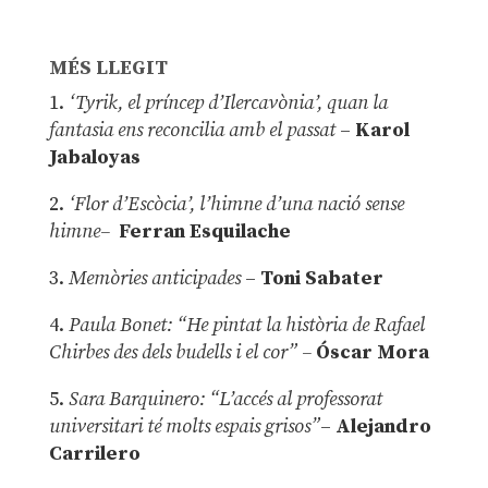
MÉS LLEGIT
1.
‘Tyrik, el príncep d’Ilercavònia’, quan la
fantasia ens reconcilia amb el passat
–
Karol
Jabaloyas
2.
‘Flor d’Escòcia’, l’himne d’una nació sense
himne–
Ferran Esquilache
3.
Memòries anticipades
–
Toni Sabater
4.
Paula Bonet: “He pintat la història de Rafael
Chirbes des dels budells i el cor” –
Óscar Mora
5.
Sara Barquinero: “L’accés al professorat
universitari té molts espais grisos”
–
Alejandro
Carrilero