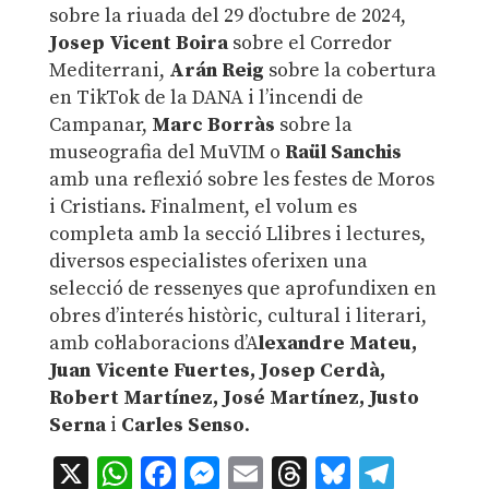
sobre la riuada del 29 d’octubre de 2024,
Josep Vicent Boira
sobre el Corredor
Mediterrani,
Arán Reig
sobre la cobertura
en TikTok de la DANA i l’incendi de
Campanar,
Marc Borràs
sobre la
museografia del MuVIM o
Raül Sanchis
amb una reflexió sobre les festes de Moros
i Cristians. Finalment, el volum es
completa amb la secció Llibres i lectures,
diversos especialistes oferixen una
selecció de ressenyes que aprofundixen en
obres d’interés històric, cultural i literari,
amb col·laboracions d’A
lexandre Mateu,
Juan Vicente Fuertes, Josep Cerdà,
Robert Martínez, José Martínez, Justo
Serna
i
Carles Senso
.
X
WhatsApp
Facebook
Messenger
Email
Threads
Bluesky
Teleg