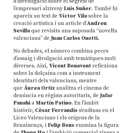
d’investigació sobre el segrest de
l’empresari alzireny
Luis Suñer
. També hi
apareix un text de
Víctor Vila
sobre la
creació artística i un article d’
Andreu
Sevilla
que revisita una suposada “novel·la
valenciana” de
Juan Carlos Onetti
.
No debades, el número combina peces
d’assaig i divulgació amb temàtiques molt
diverses. Així,
Vicent Benavent
reflexiona
sobre la dolçaina com a instrument
identitari dels valencians, mentre
que
Áurea Ortiz
analitza el cinema de
denúncia en règims autoritaris, de
Jafar
Panahi
a
Martín Patino
. En l’àmbit
històric,
Cèsar Ferrandis
s’endinsa en el
Liceo Valenciano i els orígens de la
Renaixença, i
Felip Bens
examina la figura
de
Zheng He
i l’ambició comercial xinesa a