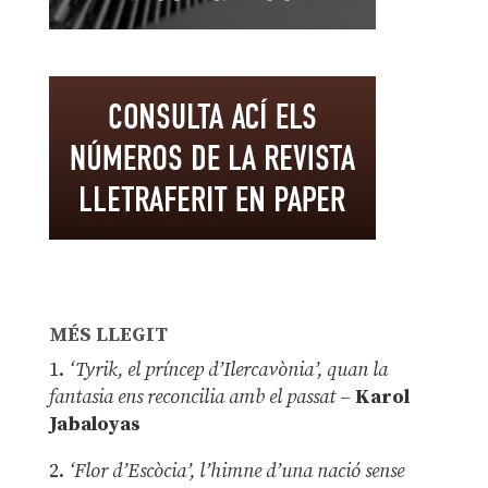
MÉS LLEGIT
1.
‘Tyrik, el príncep d’Ilercavònia’, quan la
fantasia ens reconcilia amb el passat
–
Karol
Jabaloyas
2.
‘Flor d’Escòcia’, l’himne d’una nació sense