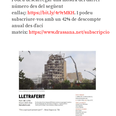
número des del següent
enllaç:
https://bit.ly/4r9rMKH
. I podeu
subscriure-vos amb un 42% de descompte
anual des d’ací
mateix:
https://www.drassana.net/subscripcio