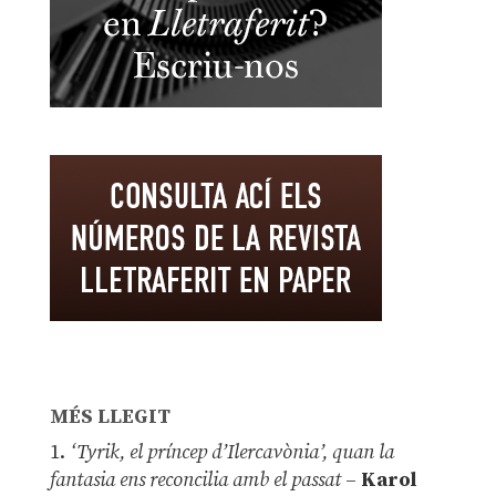
MÉS LLEGIT
1.
‘Tyrik, el príncep d’Ilercavònia’, quan la
fantasia ens reconcilia amb el passat
–
Karol