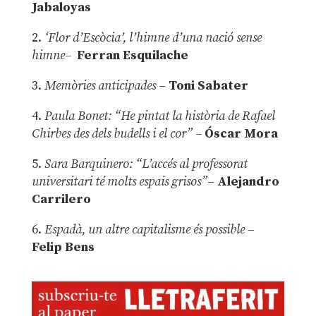
Jabaloyas
2.
‘Flor d’Escòcia’, l’himne d’una nació sense
himne–
Ferran Esquilache
3.
Memòries anticipades
–
Toni Sabater
4.
Paula Bonet: “He pintat la història de Rafael
Chirbes des dels budells i el cor” –
Óscar Mora
5.
Sara Barquinero: “L’accés al professorat
universitari té molts espais grisos”
–
Alejandro
Carrilero
6.
Espadà, un altre capitalisme és possible
–
Felip Bens