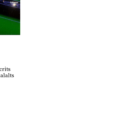
crits
alalts