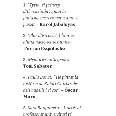
1.
‘Tyrik, el príncep
d’Ilercavònia’, quan la
fantasia ens reconcilia amb el
passat
–
Karol Jabaloyas
2.
‘Flor d’Escòcia’, l’himne
d’una nació sense himne–
Ferran Esquilache
3.
Memòries anticipades
–
Toni Sabater
4.
Paula Bonet: “He pintat la
història de Rafael Chirbes des
dels budells i el cor” –
Óscar
Mora
5.
Sara Barquinero: “L’accés al
professorat universitari té