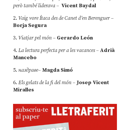
però també liderava –
Vicent Baydal
2.
Vaig vore Ítaca des de Canet d’en Berenguer
–
Borja Segura
3.
Viatjar pel món
–
Gerardo León
4.
La lectura perfecta per a les vacances –
Adrià
Mancebo
5.
наздраве
–
Magda Simó
6.
Els gelats de la fi del món
–
Josep Vicent
Miralles