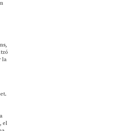
en
ns,
itzó
 la
et.
la
, el
ena