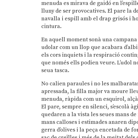
menuda es mirava de gaidó en l’espille
lluny de ser provocatives. El pare la 
navalla i espill amb el drap grisós i h
cintura.
En aquell moment sonà una campana en 
udolar com un llop que acabara d’albi
els cors inquiets i la respiració conti
que només ells podien veure. L’udol n
seua tasca.
No calien paraules i no les malbarata
apressada, la filla major va moure lle
menuda, ràpida com un esquirol, alçà e
El pare, sempre en silenci, s’escolà à
quedaren a la vista les seues mans de f
mans calloses i estimades anaren dipo
gerra d’olives i la peça encetada de fo
sac de creïlles i més de la meitat dels