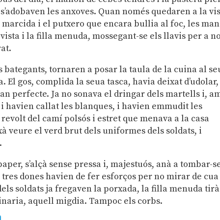
on s’adobaven les anxoves. Quan només quedaren a la vi
 marcida i el putxero que encara bullia al foc, les man
sta i la filla menuda, mossegant-se els llavis per a n
at.
rs bategants, tornaren a posar la taula de la cuina al se
a. El gos, complida la seua tasca, havia deixat d’udolar, 
an perfecte. Ja no sonava el dringar dels martells i, a
, i havien callat les blanques, i havien emmudit les
m revolt del camí polsós i estret que menava a la casa
à veure el verd brut dels uniformes dels soldats, i
.
 paper, s’alçà sense pressa i, majestuós, anà a tombar-s
s tres dones havien de fer esforços per no mirar de cua
 dels soldats ja fregaven la porxada, la filla menuda tir
dinaria, aquell migdia. Tampoc els corbs.