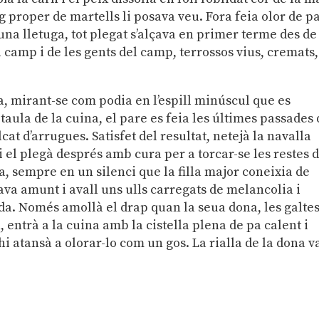
ing proper de martells li posava veu. Fora feia olor de p
una lletuga, tot plegat s’alçava en primer terme des de
camp i de les gents del camp, terrossos vius, cremats,
a, mirant-se com podia en l’espill minúscul que es
aula de la cuina, el pare es feia les últimes passades
lcat d’arrugues. Satisfet del resultat, netejà la navalla
 i el plegà després amb cura per a torcar-se les restes 
da, sempre en un silenci que la filla major coneixia de
ava amunt i avall uns ulls carregats de melancolia i
da. Només amollà el drap quan la seua dona, les galte
 entrà a la cuina amb la cistella plena de pa calent i
hi atansà a olorar-lo com un gos. La rialla de la dona v