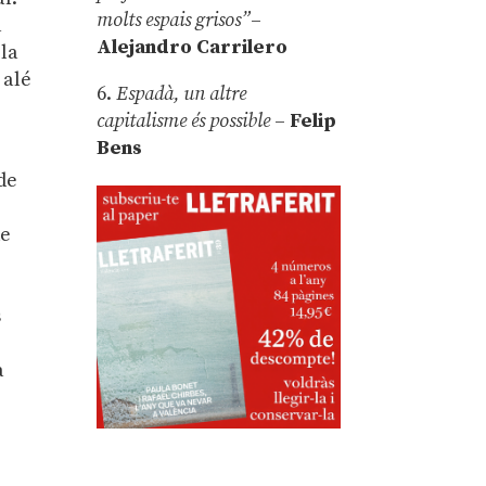
molts espais grisos”
–
a
Alejandro Carrilero
 la
 alé
6.
Espadà, un altre
capitalisme és possible
–
Felip
Bens
 de
de
s
a