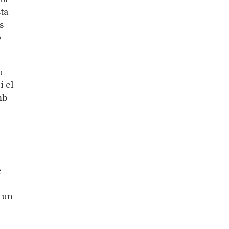
sta
s
o
u
i el
mb
e
à un