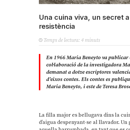
Una cuina viva, un secret a
resistència
Temps de lectura:
4
minuts
En 1966 Maria Beneyto va publicar e
col·laboració de la investigadora M
demanat a dotze escriptores valencia
d’eixos contes. Els contes es publiqu
Maria Beneyto, i este de Teresa Brose
La filla major es bellugava dins la cui
d’aigua despenyant-se al llavador. Un
aquella barrumbada, en tant que es coïa 