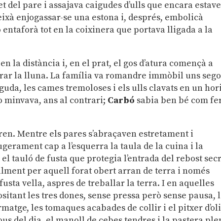
t del pare i assajava caigudes d’ulls que encara estav
deixà enjogassar-se una estona i, després, embolicà
o entaforà tot en la coixinera que portava lligada a la
la distància i, en el prat, el gos d’atura començà a
rar la lluna. La família va romandre immòbil uns sego
nguda, les cames tremoloses i els ulls clavats en un hor
o minvava, ans al contrari;
Carbó
sabia ben bé com fer
ren. Mentre els pares s’abraçaven estretament i
ugerament cap a l’esquerra la taula de la cuina i la
l tauló de fusta que protegia l’entrada del rebost secr
gilment per aquell forat obert arran de terra i només
usta vella, aspres de treballar la terra. I en aquelles
sitant les tres dones, sense pressa però sense pausa, 
rmatge, les tomaques acabades de collir i el pitxer d’oli
 ous del dia, el manoll de cebes tendres i la pastera pl