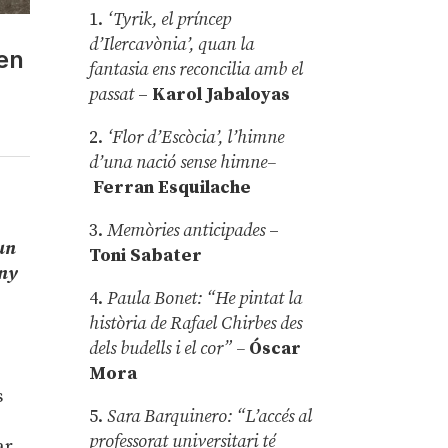
1.
‘Tyrik, el príncep
d’Ilercavònia’, quan la
 en
fantasia ens reconcilia amb el
passat
–
Karol Jabaloyas
2.
‘Flor d’Escòcia’, l’himne
d’una nació sense himne–
Ferran Esquilache
3.
Memòries anticipades
–
’un
Toni Sabater
Any
4.
Paula Bonet: “He pintat la
història de Rafael Chirbes des
dels budells i el cor” –
Óscar
Mora
s
5.
Sara Barquinero: “L’accés al
professorat universitari té
ar.