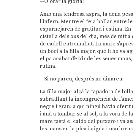
—Olorar la glòria!
Amb una tendresa aspra, la dona pessi
l’infern. Mentre el feia ballar entre l
espurnejaren de gratitud i estima. En
cistella dels ous del dia, més de mit
de cadell entremaliat. La mare s’apres
un bocí a la filla major, que li ho v
el pa acabat d’eixir de les seues mans
rutina.
—Si no pareu, després no dinareu.
La filla major alçà la tapadora de l’ol
subratllant la incongruència de l’amena
negre i gran, a qui ningú havia oferi
i anà a tombar-se al sol, a la vora de l
mare tastà el caldo del putxero i va ass
les mans en la pica i aigua i marbre c