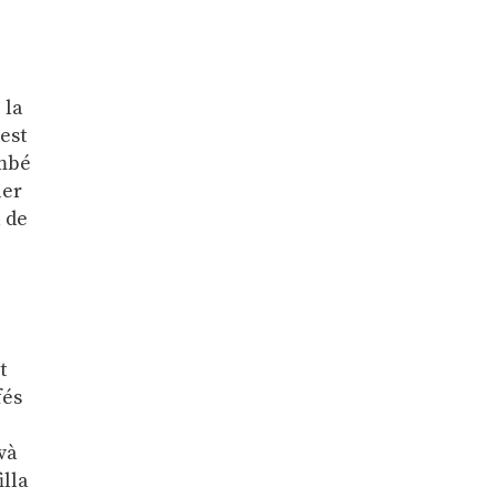
 la
est
ambé
aer
a de
t
fés
avà
illa