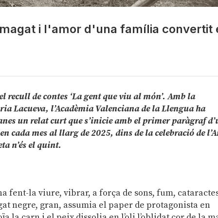
magat i l'amor d'una família convertit
l recull de contes ‘La gent que viu al món’. Amb la
aria Lacueva, l’Acadèmia Valenciana de la Llengua ha
nes un relat curt que s’inicie amb el primer paràgraf d
en cada mes al llarg de 2025, dins de la celebració de l’
ta n’és el quint.
na fent-la viure, vibrar, a força de sons, fum, cataracte
 gat negre, gran, assumia el paper de protagonista en
la carn i el peix dissolia en l’oli l’oblidat cor de la m