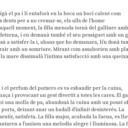
gà el pa i li entaforà en la boca un bocí calent com
es dents per a no cremar-se, els ulls de l’home
 aquell moment, la filla menuda tornà del galliner amb
ja dotzena, i en demanà també el seu pessiguet amb un g
sà a satisfer-la i, abans que ho demanara, li’n donà t
a agrair amb un somriure. Mirant com assaborien amb pl
, la mare dissimulà l’íntima satisfacció amb una queix
la i el perfum del putxero es va esbandir per la cuina,
ça i provocant un gest divertit a totes les cares. El ga
t ni una molla de pa, abandonà la cuina amb un posat o
a porta, deixant anar un badall d’infinit desinterés. La
entir, satisfeta. La filla major, acabada la faena, es ll
antaren a l’uníson una melodia alegre i lluminosa. La f