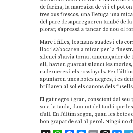
de farina, la marraixa de vi i el pot 
tres ous frescos, una lletuga una mica
del pare desaparegueren també de la vi
plorar, s’apressà a tancar de nou el for
Mare i filles, les mans suades i els co
lloc i s’abocaren a mirar per la finestr
silenci s’havia tornat amenaçador de t
ell, havien guardat silenci les merles
caderneres i els rossinyols. Per l’últi
apuntaren unes botes negres, i es deix
brillaren al sol els canons dels fusells
El gat negre i gran, conscient del seu
sota la taula, damunt del tauló que le
d’ull. En l’últim segon, quan les botes
bon grapat de sal al perol. Ningú no 