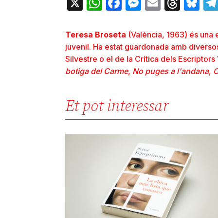
X
WhatsApp
Facebook
Messenger
Email
Thre
Bl
Teresa Broseta
(València, 1963) és una e
juvenil. Ha estat guardonada amb diversos
Silvestre o el de la Crítica dels Escript
botiga del Carme
,
No puges a l'andana
,
C
Et pot interessar