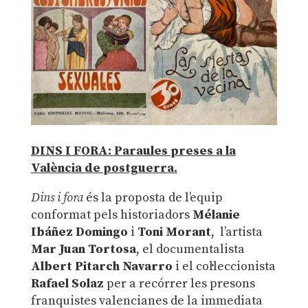
DINS I FORA: Paraules preses a la
València de postguerra.
Dins i fora
és la proposta de l’equip
conformat pels historiadors
Mélanie
Ibáñez Domingo
i
Toni Morant
, l’artista
Mar Juan Tortosa
, el documentalista
Albert Pitarch Navarro
i el col·leccionista
Rafael Solaz
per a recórrer les presons
franquistes valencianes de la immediata