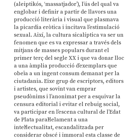
(aleiptikós, ‘massatjador’), l’ús del qual va
englobar i definir a partir de llavors una
producció literària i visual que plasmava
la picardia eròtica i incitava l’estimulació
sexual. Així, la cultura sicalíptica va ser un
fenomen que es va expressar a través dels
mitjans de masses populars durant el
primer terç del segle XX i que va donar lloc
a una àmplia producció d’exemplars que
obeïa a un ingent consum demanat per la
ciutadania. Eixe grup de escriptors, editors
i artistes, que sovint van emprar
pseudònims i l’anonimat per a esquivar la
censura editorial i evitar el rebuig social,
va participar en l’escena cultural de l’Edat
de Plata paral·lelament a una
intel·lectualitat, escandalitzada per
considerar obscé i immoral esta classe de