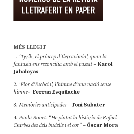
MÉS LLEGIT
1.
‘Tyrik, el príncep d’Ilercavònia’, quan la
fantasia ens reconcilia amb el passat
–
Karol
Jabaloyas
2.
‘Flor d’Escòcia’, l’himne d’una nació sense
himne–
Ferran Esquilache
3.
Memòries anticipades
–
Toni Sabater
4.
Paula Bonet: “He pintat la història de Rafael
Chirbes des dels budells i el cor” –
Óscar Mora