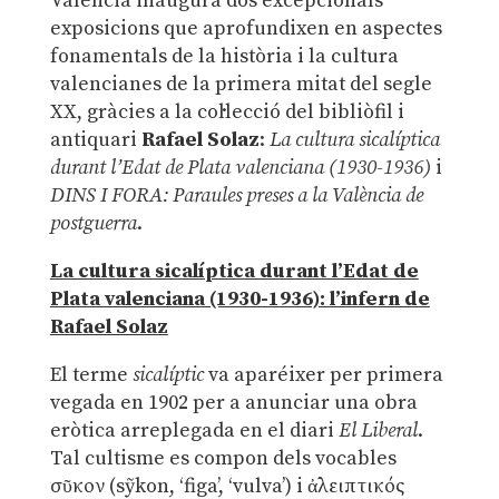
València inaugura dos excepcionals
exposicions que aprofundixen en aspectes
fonamentals de la història i la cultura
valencianes de la primera mitat del segle
XX, gràcies a la col·lecció del bibliòfil i
antiquari
Rafael Solaz
:
La cultura sicalíptica
durant l’Edat de Plata valenciana (1930-1936)
i
DINS I FORA: Paraules preses a la València de
postguerra
.
La cultura sicalíptica durant l’Edat de
Plata valenciana (1930-1936): l’infern de
Rafael Solaz
El terme
sicalíptic
va aparéixer per primera
vegada en 1902 per a anunciar una obra
eròtica arreplegada en el diari
El Liberal
.
Tal cultisme es compon dels vocables
σῦκον (sỹkon, ‘figa’, ‘vulva’) i ἀλειπτικός