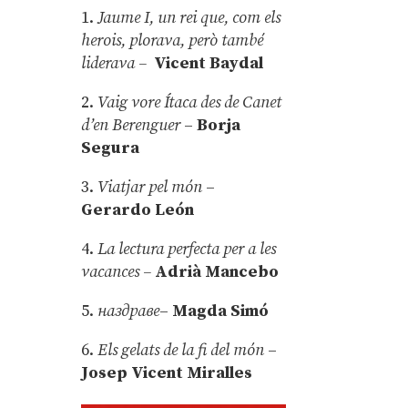
1.
Jaume I, un rei que, com els
herois, plorava, però també
liderava –
Vicent Baydal
2.
Vaig vore Ítaca des de Canet
d’en Berenguer
–
Borja
Segura
3.
Viatjar pel món
–
Gerardo León
4.
La lectura perfecta per a les
vacances –
Adrià Mancebo
5.
наздраве
–
Magda Simó
6.
Els gelats de la fi del món
–
Josep Vicent Miralles