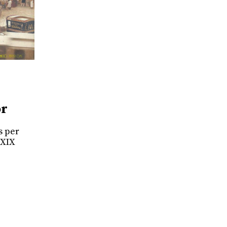
or
s per
 XIX