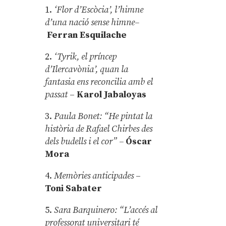
1.
‘Flor d’Escòcia’, l’himne
d’una nació sense himne–
Ferran Esquilache
2.
‘Tyrik, el príncep
d’Ilercavònia’, quan la
fantasia ens reconcilia amb el
passat
–
Karol Jabaloyas
3.
Paula Bonet: “He pintat la
història de Rafael Chirbes des
dels budells i el cor” –
Óscar
Mora
4.
Memòries anticipades
–
Toni Sabater
5.
Sara Barquinero: “L’accés al
professorat universitari té