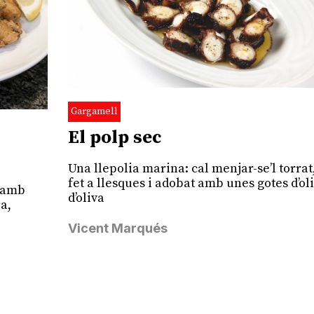
Gargamell
El polp sec
Una llepolia marina: cal menjar-se’l torrat
fet a llesques i adobat amb unes gotes d’oli
t amb
d’oliva
a,
Vicent Marqués