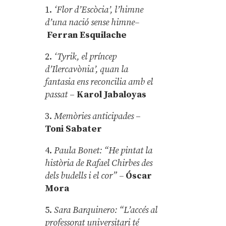
1.
‘Flor d’Escòcia’, l’himne
d’una nació sense himne–
Ferran Esquilache
2.
‘Tyrik, el príncep
d’Ilercavònia’, quan la
fantasia ens reconcilia amb el
passat
–
Karol Jabaloyas
3.
Memòries anticipades
–
Toni Sabater
4.
Paula Bonet: “He pintat la
història de Rafael Chirbes des
dels budells i el cor” –
Óscar
Mora
5.
Sara Barquinero: “L’accés al
professorat universitari té