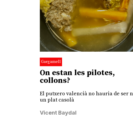
Gargamell
On estan les pilotes,
collons?
El putxero valencià no hauria de ser
un plat casolà
Vicent Baydal