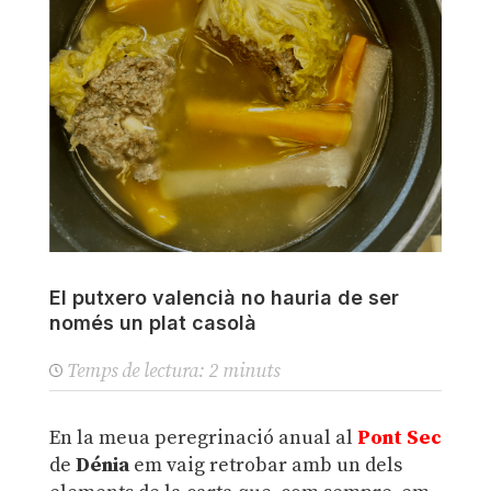
El putxero valencià no hauria de ser
només un plat casolà
Temps de lectura:
2
minuts
En la meua peregrinació anual al
Pont Sec
de
Dénia
em vaig retrobar amb un dels