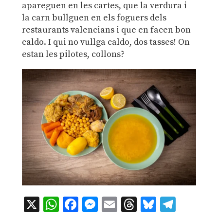
apareguen en les cartes, que la verdura i
la carn bullguen en els foguers dels
restaurants valencians i que en facen bon
caldo. I qui no vullga caldo, dos tasses! On
estan les pilotes, collons?
X
WhatsApp
Facebook
Messenger
Email
Threads
Bluesky
Teleg