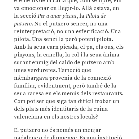
elements de la carta que, com sempre, em
va emocionar en llegir-lo. Allà estava, en
la secció
Per a anar picant
, la
Pilota de
putxero
. No el putxero sencer, no una
reinterpretació, no una esferificació. Una
pilota. Una senzilla però potent pilota.
Amb la seua carn picada, el pa, els ous, els
pinyons, la canella, la col i la seua ànima
surant enmig del caldo de putxero amb
unes verduretes. L’emoció que
m’embargava provenia de la connexió
familiar, evidentment, però també de la
seua raresa en els menús dels restaurants.
Com pot ser que siga tan difícil trobar un
dels plats més identitaris de la cuina
valenciana en els nostres locals?
El putxero no és només un menjar
nadalenc o de diumenge. És una institució.