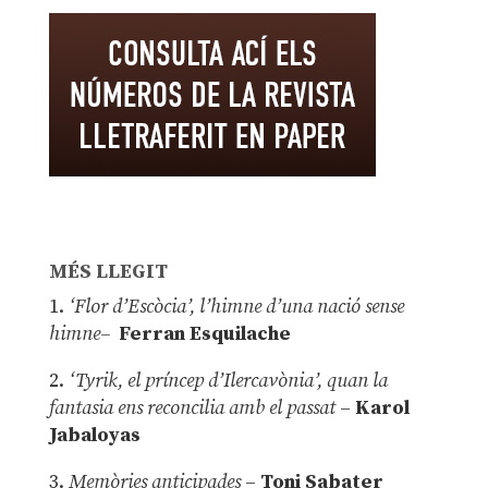
MÉS LLEGIT
1.
‘Flor d’Escòcia’, l’himne d’una nació sense
himne–
Ferran Esquilache
2.
‘Tyrik, el príncep d’Ilercavònia’, quan la
fantasia ens reconcilia amb el passat
–
Karol
Jabaloyas
3.
Memòries anticipades
–
Toni Sabater