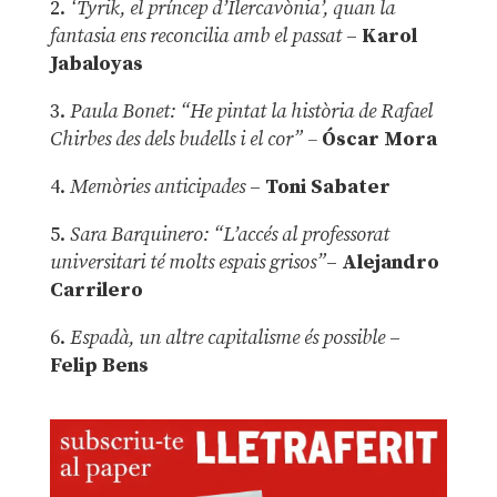
2.
‘Tyrik, el príncep d’Ilercavònia’, quan la
fantasia ens reconcilia amb el passat
–
Karol
Jabaloyas
3.
Paula Bonet: “He pintat la història de Rafael
Chirbes des dels budells i el cor” –
Óscar Mora
4.
Memòries anticipades
–
Toni Sabater
5.
Sara Barquinero: “L’accés al professorat
universitari té molts espais grisos”
–
Alejandro
Carrilero
6.
Espadà, un altre capitalisme és possible
–
Felip Bens