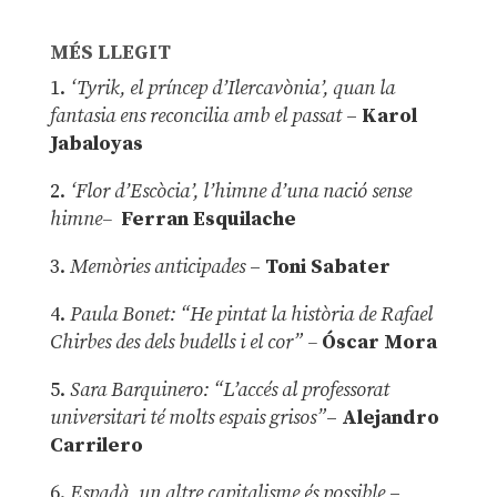
MÉS LLEGIT
1.
‘Tyrik, el príncep d’Ilercavònia’, quan la
fantasia ens reconcilia amb el passat
–
Karol
Jabaloyas
2.
‘Flor d’Escòcia’, l’himne d’una nació sense
himne–
Ferran Esquilache
3.
Memòries anticipades
–
Toni Sabater
4.
Paula Bonet: “He pintat la història de Rafael
Chirbes des dels budells i el cor” –
Óscar Mora
5.
Sara Barquinero: “L’accés al professorat
universitari té molts espais grisos”
–
Alejandro
Carrilero
6.
Espadà, un altre capitalisme és possible
–