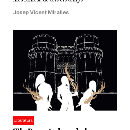
Josep Vicent Miralles
Literatura