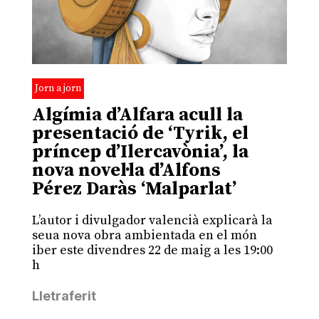
Jorn a jorn
Algímia d’Alfara acull la
presentació de ‘Tyrik, el
príncep d’Ilercavònia’, la
nova novel·la d’Alfons
Pérez Daràs ‘Malparlat’
L’autor i divulgador valencià explicarà la
seua nova obra ambientada en el món
iber este divendres 22 de maig a les 19:00
h
Lletraferit