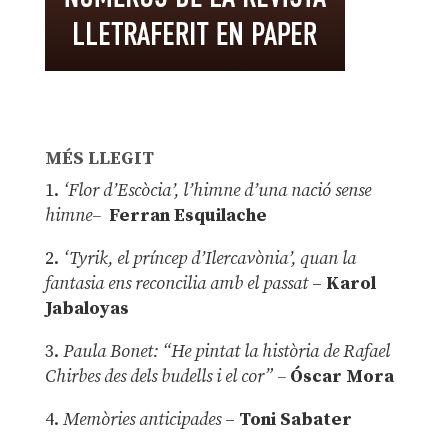
MÉS LLEGIT
1.
‘Flor d’Escòcia’, l’himne d’una nació sense
himne–
Ferran Esquilache
2.
‘Tyrik, el príncep d’Ilercavònia’, quan la
fantasia ens reconcilia amb el passat
–
Karol
Jabaloyas
3.
Paula Bonet: “He pintat la història de Rafael
Chirbes des dels budells i el cor” –
Óscar Mora
4.
Memòries anticipades
–
Toni Sabater