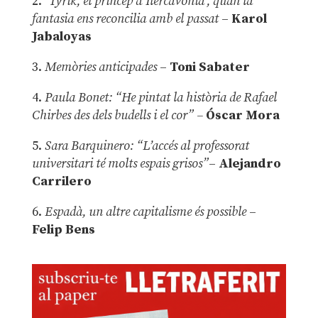
2.
‘Tyrik, el príncep d’Ilercavònia’, quan la
fantasia ens reconcilia amb el passat
–
Karol
Jabaloyas
3.
Memòries anticipades
–
Toni Sabater
4.
Paula Bonet: “He pintat la història de Rafael
Chirbes des dels budells i el cor” –
Óscar Mora
5.
Sara Barquinero: “L’accés al professorat
universitari té molts espais grisos”
–
Alejandro
Carrilero
6.
Espadà, un altre capitalisme és possible
–
Felip Bens