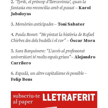
2.
‘Tyrik, el príncep d’Ilercavònia’, quan la
fantasia ens reconcilia amb el passat
–
Karol
Jabaloyas
3.
Memòries anticipades
–
Toni Sabater
4.
Paula Bonet: “He pintat la història de Rafael
Chirbes des dels budells i el cor” –
Óscar Mora
5.
Sara Barquinero: “L’accés al professorat
universitari té molts espais grisos”
–
Alejandro
Carrilero
6.
Espadà, un altre capitalisme és possible
–
Felip Bens