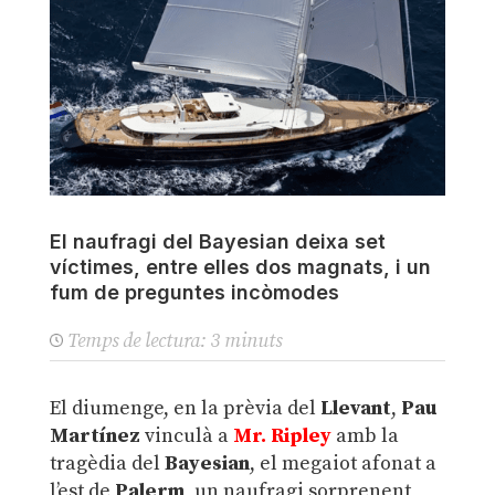
El naufragi del Bayesian deixa set
víctimes, entre elles dos magnats, i un
fum de preguntes incòmodes
Temps de lectura:
3
minuts
El diumenge, en la prèvia del
Llevant
,
Pau
Martínez
vinculà a
Mr. Ripley
amb la
tragèdia del
Bayesian
, el megaiot afonat a
l’est de
Palerm
, un naufragi sorprenent,