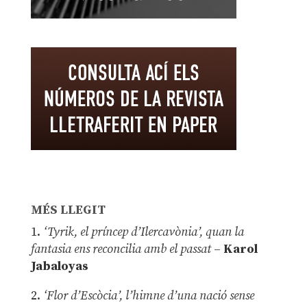
MÉS LLEGIT
1.
‘Tyrik, el príncep d’Ilercavònia’, quan la
fantasia ens reconcilia amb el passat
–
Karol
Jabaloyas
2.
‘Flor d’Escòcia’, l’himne d’una nació sense