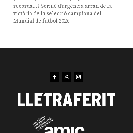
recorda…? Sermó d’urgència arran de la
victòria de la selecció campiona del
Mundial de futbol 2026