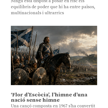
Ningú està dispost a posar en risc els
equilibris de poder que hi ha entre països,
multinacionals i ultrarrics
‘Flor d’Escòcia’, l’himne d’una
nació sense himne
Una cançó composta en 1967 s’ha convertit