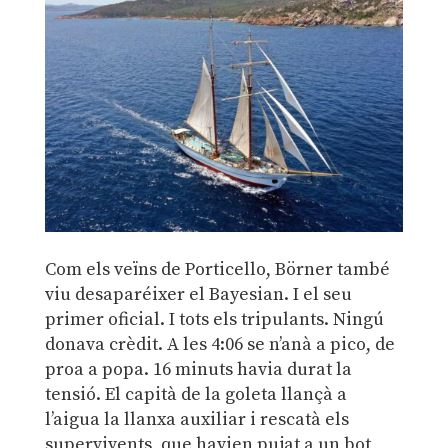
Com els veïns de Porticello, Börner també
viu desaparéixer el Bayesian. I el seu
primer oficial. I tots els tripulants. Ningú
donava crèdit. A les 4:06 se n’anà a pico, de
proa a popa. 16 minuts havia durat la
tensió. El capità de la goleta llançà a
l’aigua la llanxa auxiliar i rescatà els
supervivents, que havien pujat a un bot,