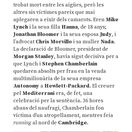
trobat mort entre les aigües, però les
altres sis víctimes pareix que mai
aplegaren a eixir dels camarots. Eren
Mike
Lynch
i la seua filla
Hanna
, de 18 anys;
Jonathan Bloomer
i la seua esposa
Judy
, i
l’advocat
Chris Morvillo
i sa muller
Nada
.
La declaració de Bloomer, president de
Morgan Stanley
, havia sigut decisiva per a
que Lynch i
Stephen Chamberlain
quedaren absolts per frau en la venda
multimilionària de la seua empresa
Autonomy
a
Hewlett-Packard
. El creuer
pel
Mediterrani
era, de fet, una
celebració per la sentència. 36 hores
abans del naufragi, Chamberlain fon
víctima d’un atropellament, mentres feia
running
al nord de
Cambridge
.