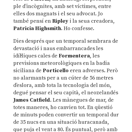
ple d’incògnites, amb set víctimes, entre
elles dos magnats i el seu advocat. Jo
també pensí en
Ripley
i la seua creadora,
Patricia Highsmith
. Ho confesse.
Dies després que un temporal sembrara de
devastació i naus embarrancades les
idíl·liques cales de
Formentera
, les
previsions meteorològiques en la badia
siciliana de
Porticello
eren adverses. Però
no alarmants per a un cúter de 56 metres
d’eslora, amb tota la tecnologia del món,
degué pensar el seu capità, el neozelandés
James Catfield
. Les mànegues de mar, de
totes maneres, ho canvien tot. En qüestió
de minuts poden convertir un temporal dur
de 35 nucs en una situació huracanada,
que puja el vent a 80. És puntual, però amb