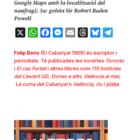
Google Maps amb la localització del
naufragi; 3a: goleta Sir Robert Baden
Powell
X
WhatsApp
Facebook
Messenger
Email
Threads
Bluesky
Teleg
Felip Bens
(El Cabanyal 1969) és escriptor i
periodiste. Té publicades les novel·les
Toronto
i
El cas Forlati
i altres llibres com
110
històries
del Llevant UD
,
Dones e altri
,
València al mar,
La cuina del Cabanyal
o
València, riu i platja
.