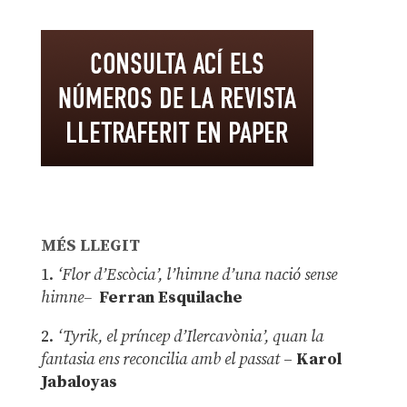
MÉS LLEGIT
1.
‘Flor d’Escòcia’, l’himne d’una nació sense
himne–
Ferran Esquilache
2.
‘Tyrik, el príncep d’Ilercavònia’, quan la
fantasia ens reconcilia amb el passat
–
Karol
Jabaloyas