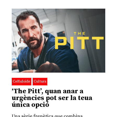
Cel·luloide
Cultura
‘The Pitt’, quan anar a
urgències pot ser la teua
única opció
Una sèrie frenètica que combina