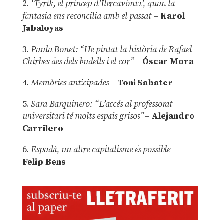
2.
‘Tyrik, el príncep d’Ilercavònia’, quan la
fantasia ens reconcilia amb el passat
–
Karol
Jabaloyas
3.
Paula Bonet: “He pintat la història de Rafael
Chirbes des dels budells i el cor” –
Óscar Mora
4.
Memòries anticipades
–
Toni Sabater
5.
Sara Barquinero: “L’accés al professorat
universitari té molts espais grisos”
–
Alejandro
Carrilero
6.
Espadà, un altre capitalisme és possible
–
Felip Bens