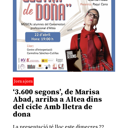
Jorn a jorn
‘3.600 segons’, de Marisa
Abad, arriba a Altea dins
del cicle Amb lletra de
dona
La presentació té lloc este dimecres 22