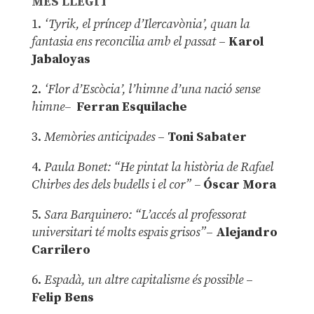
MÉS LLEGIT
1.
‘Tyrik, el príncep d’Ilercavònia’, quan la
fantasia ens reconcilia amb el passat
–
Karol
Jabaloyas
2.
‘Flor d’Escòcia’, l’himne d’una nació sense
himne–
Ferran Esquilache
3.
Memòries anticipades
–
Toni Sabater
4.
Paula Bonet: “He pintat la història de Rafael
Chirbes des dels budells i el cor” –
Óscar Mora
5.
Sara Barquinero: “L’accés al professorat
universitari té molts espais grisos”
–
Alejandro
Carrilero
6.
Espadà, un altre capitalisme és possible
–
Felip Bens