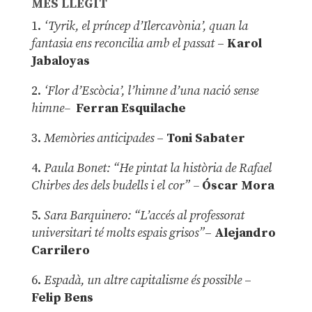
MÉS LLEGIT
1.
‘Tyrik, el príncep d’Ilercavònia’, quan la
fantasia ens reconcilia amb el passat
–
Karol
Jabaloyas
2.
‘Flor d’Escòcia’, l’himne d’una nació sense
himne–
Ferran Esquilache
3.
Memòries anticipades
–
Toni Sabater
4.
Paula Bonet: “He pintat la història de Rafael
Chirbes des dels budells i el cor” –
Óscar Mora
5.
Sara Barquinero: “L’accés al professorat
universitari té molts espais grisos”
–
Alejandro
Carrilero
6.
Espadà, un altre capitalisme és possible
–
Felip Bens