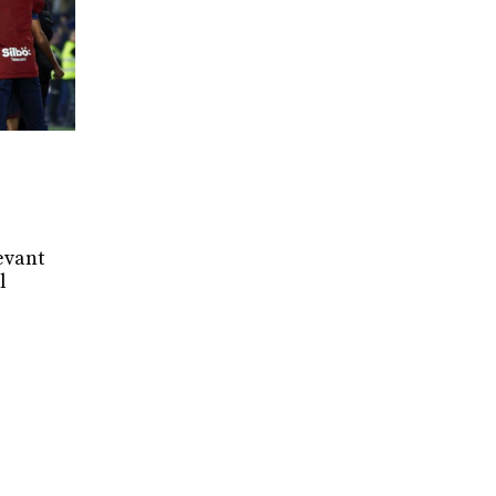
levant
l