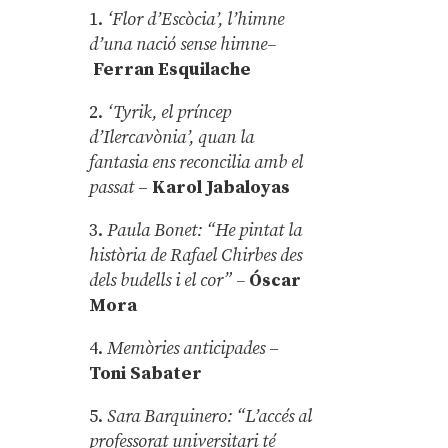
1.
‘Flor d’Escòcia’, l’himne
d’una nació sense himne–
Ferran Esquilache
2.
‘Tyrik, el príncep
d’Ilercavònia’, quan la
fantasia ens reconcilia amb el
passat
–
Karol Jabaloyas
3.
Paula Bonet: “He pintat la
història de Rafael Chirbes des
dels budells i el cor” –
Óscar
Mora
4.
Memòries anticipades
–
Toni Sabater
5.
Sara Barquinero: “L’accés al
professorat universitari té