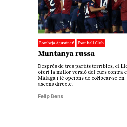
Bombeja Agustinet!
Foot-ball Club
Muntanya russa
Després de tres partits terribles, el L
oferí la millor versió del curs contra e
Màlaga i té opcions de col·locar-se en
ascens directe.
Felip Bens