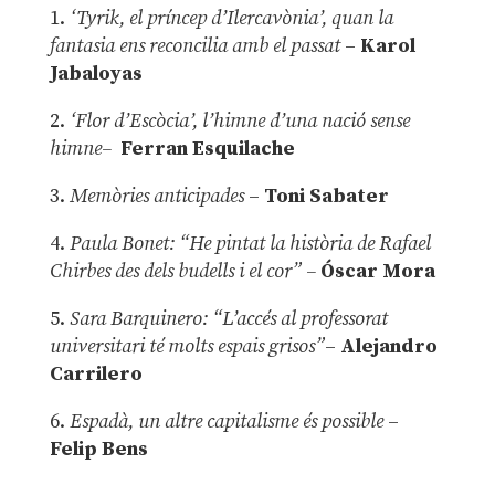
1.
‘Tyrik, el príncep d’Ilercavònia’, quan la
fantasia ens reconcilia amb el passat
–
Karol
Jabaloyas
2.
‘Flor d’Escòcia’, l’himne d’una nació sense
himne–
Ferran Esquilache
3.
Memòries anticipades
–
Toni Sabater
4.
Paula Bonet: “He pintat la història de Rafael
Chirbes des dels budells i el cor” –
Óscar Mora
5.
Sara Barquinero: “L’accés al professorat
universitari té molts espais grisos”
–
Alejandro
Carrilero
6.
Espadà, un altre capitalisme és possible
–
Felip Bens