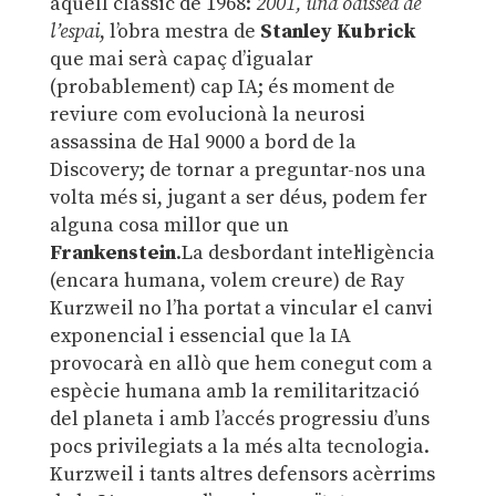
aquell clàssic de 1968:
2001, una odissea de
l’espai
, l’obra mestra de
Stanley Kubrick
que mai serà capaç d’igualar
(probablement) cap IA; és moment de
reviure com evolucionà la neurosi
assassina de Hal 9000 a bord de la
Discovery; de tornar a preguntar-nos una
volta més si, jugant a ser déus, podem fer
alguna cosa millor que un
Frankenstein
.La desbordant intel·ligència
(encara humana, volem creure) de Ray
Kurzweil no l’ha portat a vincular el canvi
exponencial i essencial que la IA
provocarà en allò que hem conegut com a
espècie humana amb la remilitarització
del planeta i amb l’accés progressiu d’uns
pocs privilegiats a la més alta tecnologia.
Kurzweil i tants altres defensors acèrrims