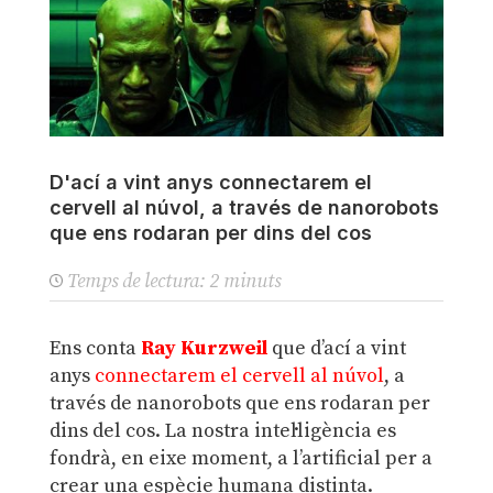
D'ací a vint anys connectarem el
cervell al núvol, a través de nanorobots
que ens rodaran per dins del cos
Temps de lectura:
2
minuts
Ens conta
Ray Kurzweil
que d’ací a vint
anys
connectarem el cervell al núvol
, a
través de nanorobots que ens rodaran per
dins del cos. La nostra intel·ligència es
fondrà, en eixe moment, a l’artificial per a
crear una espècie humana distinta.