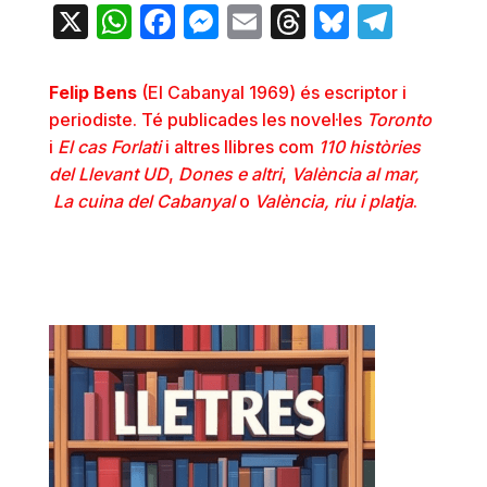
X
WhatsApp
Facebook
Messenger
Email
Threads
Bluesky
Teleg
Felip Bens
(El Cabanyal 1969) és escriptor i
periodiste. Té publicades les novel·les
Toronto
i
El cas Forlati
i altres llibres com
110
històries
del Llevant UD
,
Dones e altri
,
València al mar,
La cuina del Cabanyal
o
València, riu i platja
.