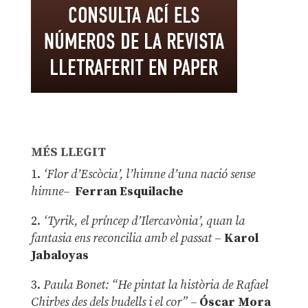
MÉS LLEGIT
1.
‘Flor d’Escòcia’, l’himne d’una nació sense
himne–
Ferran Esquilache
2.
‘Tyrik, el príncep d’Ilercavònia’, quan la
fantasia ens reconcilia amb el passat
–
Karol
Jabaloyas
3.
Paula Bonet: “He pintat la història de Rafael
Chirbes des dels budells i el cor” –
Óscar Mora