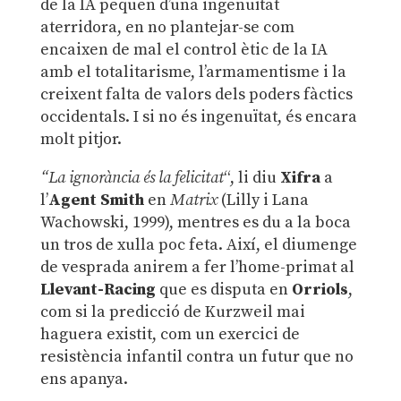
de la IA pequen d’una ingenuïtat
aterridora, en no plantejar-se com
encaixen de mal el control ètic de la IA
amb el totalitarisme, l’armamentisme i la
creixent falta de valors dels poders fàctics
occidentals. I si no és ingenuïtat, és encara
molt pitjor.
“La ignorància és la felicitat
“, li diu
Xifra
a
l’
Agent Smith
en
Matrix
(Lilly i Lana
Wachowski, 1999), mentres es du a la boca
un tros de xulla poc feta. Així, el diumenge
de vesprada anirem a fer l’home-primat al
Llevant-Racing
que es disputa en
Orriols
,
com si la predicció de Kurzweil mai
haguera existit, com un exercici de
resistència infantil contra un futur que no
ens apanya.