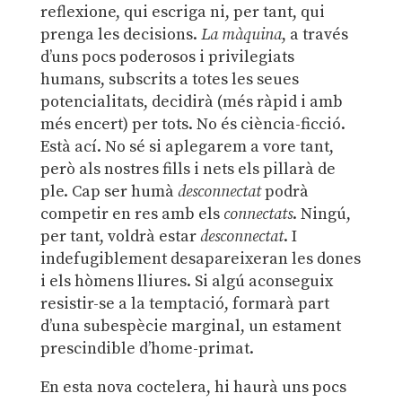
reflexione, qui escriga ni, per tant, qui
prenga les decisions.
La
màquina
, a través
d’uns pocs poderosos i privilegiats
humans, subscrits a totes les seues
potencialitats, decidirà (més ràpid i amb
més encert) per tots. No és ciència-ficció.
Està ací. No sé si aplegarem a vore tant,
però als nostres fills i nets els pillarà de
ple. Cap ser humà
desconnectat
podrà
competir en res amb els
connectats
. Ningú,
per tant, voldrà estar
desconnectat
. I
indefugiblement desapareixeran les dones
i els hòmens lliures. Si algú aconseguix
resistir-se a la temptació, formarà part
d’una subespècie marginal, un estament
prescindible d’home-primat.
En esta nova coctelera, hi haurà uns pocs